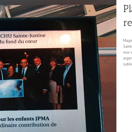
P
r
Magn
Saint
noir 
argen
subli