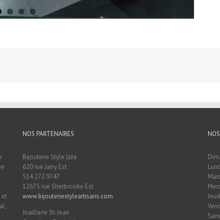
NOS PARTENAIRES
NOS
e
Bijouterie Style Ltée
Dim
ée
620 rue Jarry Est
Lund
514.272.9747
Mard
12675 rue Sherbrooke Est
Merc
 et
www.bijouteriestyleartisans.com
Jeud
al,
Vend
Joaillerie St-Jean
Same