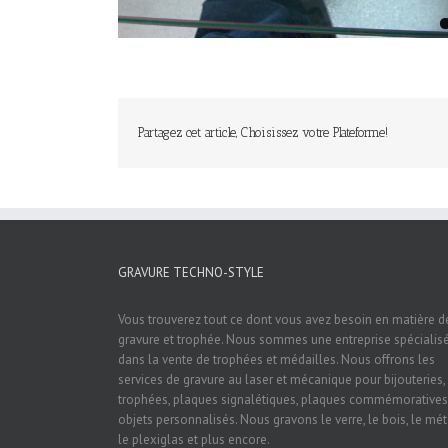
Partagez cet article, Choisissez votre Plateforme!
GRAVURE TECHNO-STYLE
Vous trouverez tout ce dont vous avez besoin en matière d
gravure et trophée. Nous sommes une entreprise spécialis
dans la vente de trophées et médailles. Nous offrons les
services de gravure au laser et mécanique pour bijouteries,
trophées, plaques signalétiques, plaques commémoratives
objets personnalisés. Nous gravons le verre, le bois, le mét
le plexiglas et plus encore.