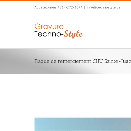
Appelez-nous ! 514-272-3074
|
info@technostyle.ca
Plaque de remerciement CHU Sainte-Just