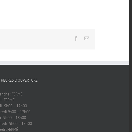
Facebook
Email
 HEURES D’OUVERTURE
anche : FERMÉ
i : FERMÉ
i : 9h00 – 17h00
redi 9h00 – 17h00
i : 9h00 – 18h00
redi : 9h00 – 18h00
di : FERMÉ